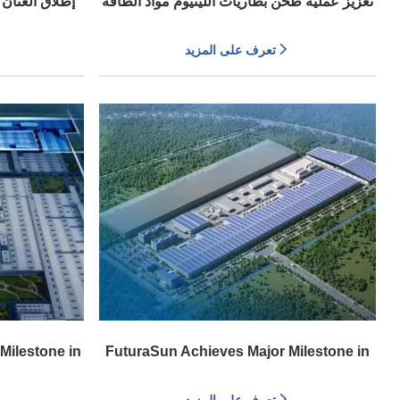
تعزيز عملية طحن بطاريات الليثيوم مواد الطاقة
إطلاق العنان
الجديدة
في 
تعرف على المزيد
FuturaSun Achieves Major Milestone in
Solar Supply Integration (باللغة الإنجليزية)
ctrification