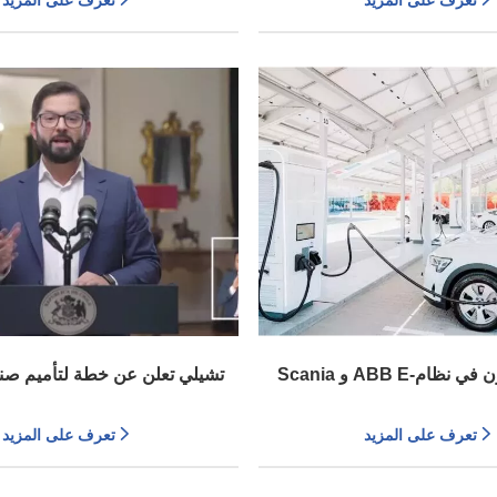
تعرف على المزيد
تعرف على المزيد
(باللغة الإنجليزية)
Scania و ABB E-التنقل التعاون في نظام
تشيلي تعلن عن خطة لتأميم صناع
ط تجريبية للمركبات الثقيلة
وإنشاء شركة مملوكة للدولة للسي
تعرف على المزيد
تعرف على المزيد
الاحتياطيات في العال