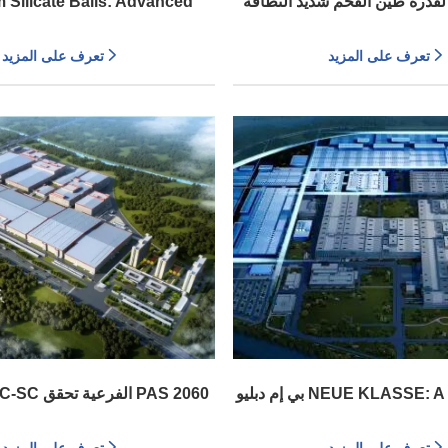
 لقدرة طين الفحم شديد النظافة
 Silicate Balls: Advanced
التطبيقات الصناعية
Grinding Solutions (باللغة الإنجليزية)
تعرف على المزيد
تعرف على المزيد
بي إم دبليو NEUE KLASSE: A Milestone in
ATL -CGEC-SC
Chinese Production and Ele
شهادة حياد الكربون