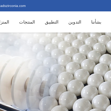
adszirconia.com
بشأننا
التدوين
التطبيق
المنتجات
المنز