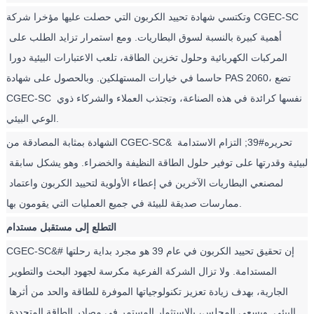
وتكتسي شهادة تحييد الكربون التي حصلت عليها مؤخرا شركة CGEC-SC 
أهمية كبيرة بالنسبة لسوق البطاريات. ومع استمرار تزايد الطلب على 
المركبات الكهربائية وحلول تخزين الطاقة، تلعب الاعتبارات البيئية دورا 
حاسما في خيارات المستهلكين. وبالحصول على شهادة PAS 2060، تضع 
CGEC-SC نفسها كرائدة في هذه الصناعة، وتجتذب العملاء والشركاء ذوي 
الوعي البيئي.
الشهادة بمثابة المصادقة من CGEC-SC& تحريره#39; التزام الاستدامة 
البيئية وقدرتها على توفير حلول الطاقة النظيفة والخضراء. وهو يشكل سابقة 
لمصنعي البطاريات الآخرين في إعطاء الأولوية لتحييد الكربون واعتماد 
ممارسات صديقة للبيئة في جميع العمليات التي يقومون بها.
التطلع إلى مستقبل مستدام
CGEC-SC&#إن تحقيق تحييد الكربون في عام 39 هو مجرد بداية رحلتها 
المستدامة. ولا تزال الشركة الفرعية مكرسة لجهود البحث والتطوير 
الجارية، بهدف زيادة تعزيز تكنولوجياتها الموفرة للطاقة والحد من أثرها 
البيئي. ويسعى المجلس، بالاستثمار المستمر في مصادر الطاقة المتجددة 