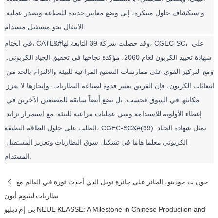
واستكشاف حلول مبتكرة، إلى وضع معايير جديدة للصناعة وتصدر عملية 
الانتقال نحو مستقبل مستدام.
في الختام، CATL&#وقد حصلت شركة 39 التابعة لها، CGEC-SC، على 
شهادة تحييد الكربون لعام 2060، مؤكدة نجاحها في تحقيق الحياد الكربوني. 
ومع التركيز القوي على ممارسات التصنيع المراعية للبيئة والالتزام بالحد من 
انبعاثات الكربون، فإن الفريق يعتبر قدوة لصناعة البطاريات. وإنجازها لا يعزز 
مكانتها في السوق فحسب، بل يضع أيضاً سابقة للمصنعين الآخرين في 
إعطاء الأولوية للاستدامة وتبني عمليات مراعية للبيئة. مع استمرار تزايد 
الطلب على حلول الطاقة النظيفة، CGEC-SC&#(39) تمثل شهادة الحياد 
الكربوني معلما هاما في تشكيل سوق البطاريات وتعزيز المستقبل 
المستدام.
جون ب جودينو، الحائز على جائزة نوبل الذي أحدث ثورة في العالم مع
بطاريات ليثيوم أيون
بي إم دبليو NEUE KLASSE: A Milestone in Chinese Production and