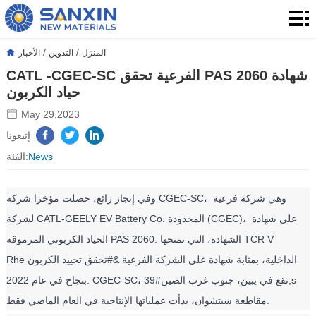
المنزل
المنتجات
/
/
المنزل
التدوين
الأخبار
CATL -CGEC-SC الفرعية تحقق PAS 2060 شهادة
التطبيق
حياد الكربون
التدوين
May 29,2023
إتبعونا
بشأننا
News
الفئة:
الاتصال
وفي إنجاز رائع، حصلت مؤخرا شركة CGEC-SC، وهي شركة فرعية 
لشركة CATL-GEELY EV Battery Co. المحدودة (CGEC)، على شهادة 
الحياد الكربوني المرموقة PAS 2060. الشهادة، التي تمنحها TCR V 
Rheالداخلية، بمثابة شهادة على الشركة الفرعية &#تحقق تحييد الكربون 
بنجاح في عام 2022. CGEC-SC، تقع في يبين، جنوب غرب الصين#39;s 
مقاطعة سيتشوان، بدأت عملياتها الإنتاجية في العام الماضي فقط.