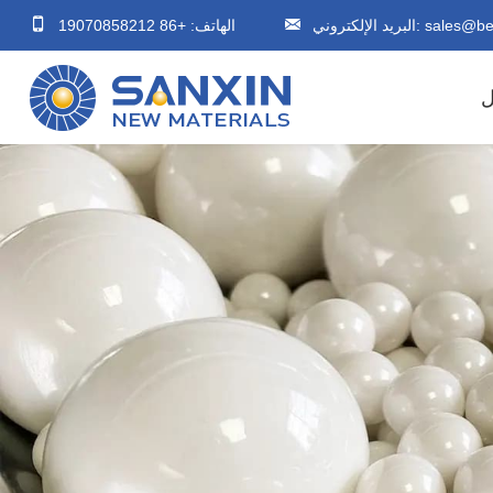
sales@be
البريد الإلكتروني:
الهاتف: +86 19070858212
ل