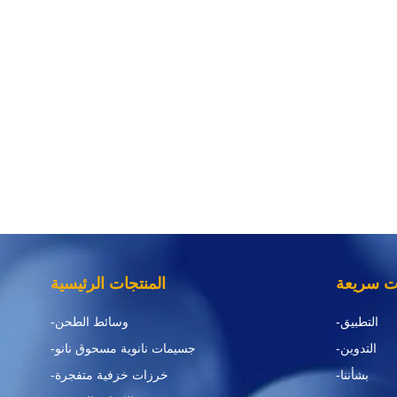
ات سريعة
المنتجات الرئيسية
-التطبيق
-وسائط الطحن
-التدوين
-جسيمات نانوية مسحوق نانو
-بشأننا
-خرزات خزفية متفجرة