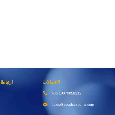
الاتصالات
ارتباط
+86 19070858212
sales@beadszirconia.com