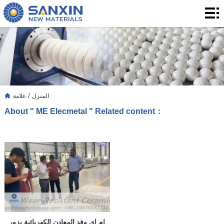
المنزل
المنتجات
التطبيق
التدوين
/
المنزل
علامة
بشأننا
About " ME Elecmetal " Related content：
الاتصال
إم إي وفد المعادن الكهربائية يزور