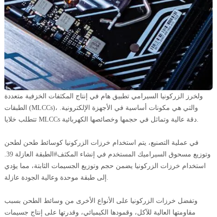
ولخرز الزركونيا السيرامي تطبيق هام في إنتاج المكثفات الخزفية متعددة
الطبقات (MLCCs)، والتي هي مكونات أساسية في الأجهزة الإلكترونية.
تتطلب خلايا MLCCs دقة عالية وتماثل في حجمها وخصائصها الكهربائية.
في عملية التصنيع، يتم استخدام خرزات الزركونيا كوسائط طحن لطحن
وتوزيع مسحوق السيراميك المستخدم في إنشاء المكثف#الطبقة العازلة 39.
استخدام خرزات الزركونيا يضمن حجم وتوزيع الجسيمات الثابتة، مما يؤدي
إلى طبقة موحدة وعالية الجودة عازلة.
وتفضل خرزات الزركونيا على الأنواع الأخرى من وسائط الطحن بسبب
مقاومتها العالية للآكل، وقمودها الكيميائي، وقدرتها على إنتاج جسيمات