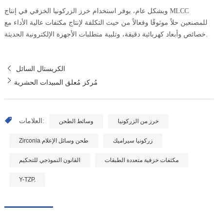
وبشكل عام، يوفر استخدام خرز الزركونيا الخزفي في إنتاج MLCC
للمصنعين حلاً موثوقًا وفعالاً من حيث التكلفة لإنتاج مكثفات عالية الأداء مع
خصائص وأبعاد كهربائية دقيقة، وتلبية متطلبات الأجهزة الإلكترونية الحديثة.
الكريستال السائل
مُركز مُعلق المبيدات الحشرية
العلامات:
خرز من الزركونيا
وسائط الطحن
زركونيا سيراميك
Zirconia طحن وسائل الإعلام
مكثفات خزفية متعددة الطبقات
القانون النموذجي للتحكيم
Y-TZP.