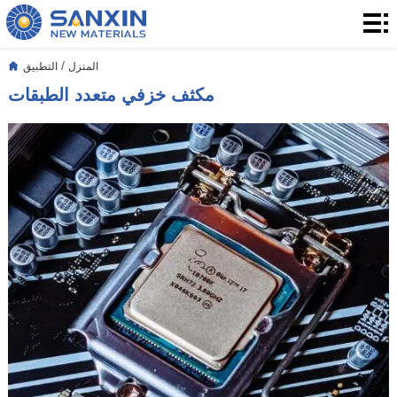
المنزل
المنتجات
/
المنزل
التطبيق
مكثف خزفي متعدد الطبقات
التطبيق
التدوين
بشأننا
الاتصال